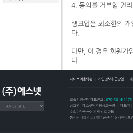
4. 동의를 거부할 권
랭크업은 최소한의 개
다.
다만, 이 경우 회원가
다.
|
|
사이트이용약관
개인정보취급방침
개
학습지원센터 대표번호 :
070-5014-2173
|
상호명 : 에스넷원격평생교육원
대표자 :
주소 : 전북 군산시 해망로 246
통신판매업 신고번호 : 군산-146
개인정보관